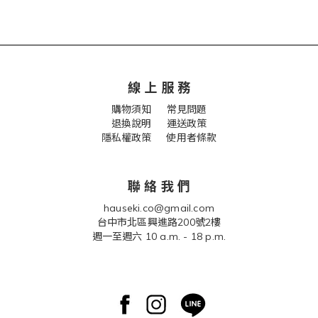
線 上 服 務
購物須知
常見問題
退換說明
運送政策
隱私權政策 使用者條款
聯 絡 我 們
hauseki.co@gmail.com
台中市北區興進路200號2樓
週一至週六 10 a.m. - 18 p.m.