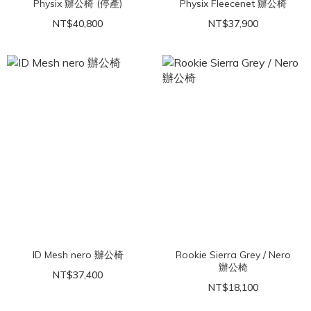
Physix 辦公椅 (停產)
Physix Fleecenet 辦公椅
NT$40,800
NT$37,900
ID Mesh nero 辦公椅
Rookie Sierra Grey / Nero
辦公椅
NT$37,400
NT$18,100