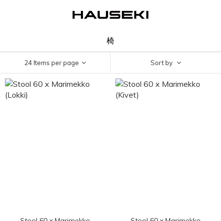
椅
24 Items per page
Sort by
Stool 60 x Marimekko
Stool 60 x Marimekko