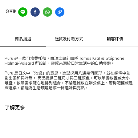
分享到
商品描述
送貨及付款方式
顧客評價
Puru 是一款可堆疊托盤，由瑞士設計團隊 Tomas Kral 及 Stéphane
Halmaï-Voisard 所設計，靈感來源於日常生活中的自助餐盤。
Puru 是日文中「池塘」的意思，造型採用八邊幾何圖形，並在線條中刻
劃出柔和與冷靜。 商品提供三種尺寸與三種顏色，可以單獨放置或大小
堆疊，依照需求隨心地排列組合，不論是擺放在辦公桌上、廚房吧檯或是
床邊桌，都能為生活環境增添一抹趣味與亮點。
了解更多