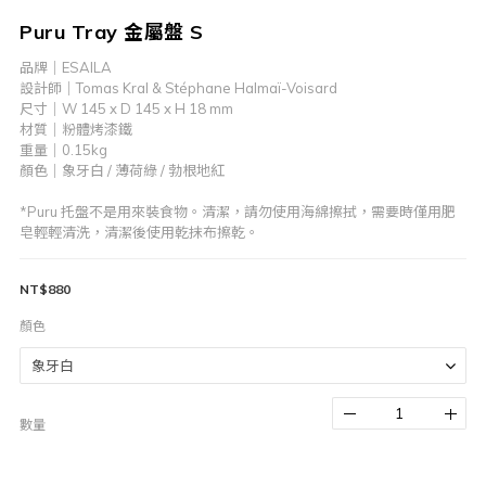
Puru Tray 金屬盤 S
品牌｜ESAILA
設計師｜Tomas Kral & Stéphane Halmaï-Voisard
尺寸｜W 145 x D 145 x H 18 mm
材質｜粉體烤漆鐵
重量｜0.15kg
顏色｜象牙白 / 薄荷綠 / 勃根地紅
*Puru 托盤不是用來裝食物。清潔，請勿使用海綿擦拭，需要時僅用肥
皂輕輕清洗，清潔後使用乾抹布擦乾。
NT$880
顏色
數量