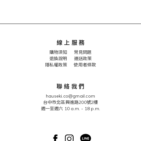
線 上 服 務
購物須知
常見問題
退換說明
運送政策
隱私權政策 使用者條款
聯 絡 我 們
hauseki.co@gmail.com
台中市北區興進路200號2樓
週一至週六 10 a.m. - 18 p.m.