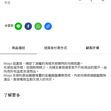
數量
分享到
商品描述
送貨及付款方式
顧客評價
Maija 這盞燈，捕捉了波羅的海城市那獨特的光線氛圍。
在那些城市裡，街頭照明稀少，光線主要透過家家戶戶和商店的窗戶，由
內而外地溫柔流瀉而出。
Maija 本身則是由層層堆疊的金屬圓盤構築而成，內部光線透過圓盤間隙
濾出，散發著既生動又誘人的光芒。
了解更多