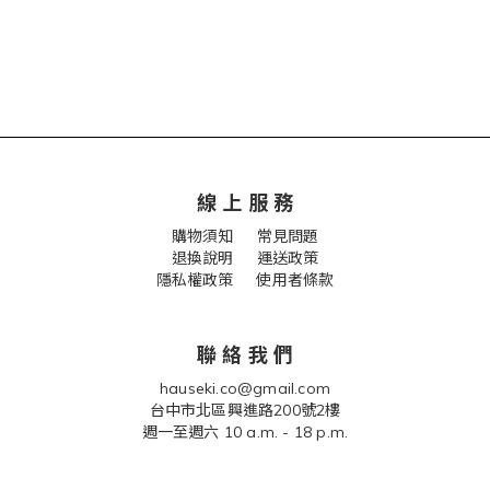
線 上 服 務
購物須知
常見問題
退換說明
運送政策
隱私權政策 使用者條款
聯 絡 我 們
hauseki.co@gmail.com
台中市北區興進路200號2樓
週一至週六 10 a.m. - 18 p.m.