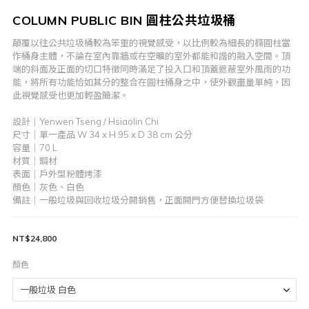
COLUMN PUBLIC BIN 圓柱公共垃圾桶
顛覆以往公共垃圾桶較為笨重的視覺感受，以比例較為細長的橢圓柱當
作桶身主體，不論在室內靠牆或在空曠的室外都能和諧的融入空間。頂
端的斜面及正面的切口特徵同時滿足了投入口和頂蓋遮蔽室外風雨的功
能，將所有功能恰如其分的整合在圓柱桶身之中，使外觀盡量單純，因
此視覺感受也更加輕盈簡潔。
設計｜Yenwen Tseng / Hsiaolin Chi
尺寸｜單一產品 W 34 x H 95 x D 38 cm 公分
容量｜70 L
材質｜鋼材
表面｜戶外型粉體烤漆
顏色｜灰色、白色
備註｜一般垃圾與回收垃圾分開銷售，正面開門方便替換垃圾袋
NT$24,800
顏色