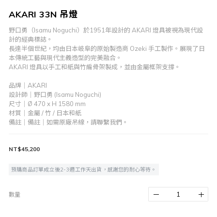
AKARI 33N 吊燈
野口勇（Isamu Noguchi）於1951年設計的 AKARI 燈具被視為現代設
計的經典標誌。
長達半個世紀，均由日本岐阜的原始製造商 Ozeki 手工製作。展現了日
本傳統工藝與現代主義造型的完美融合。
AKARI 燈具以手工和紙與竹編骨架製成，並由金屬框架支撐。
品牌｜AKARI
設計師｜野口勇 (Isamu Noguchi)
尺寸｜Ø 470 x H 1580 mm
材質｜金屬 / 竹 / 日本和紙
備註｜備註｜如需原廠吊線，請聯繫我們。
NT$45,200
預購商品訂單成立後2-3週工作天出貨，感謝您的耐心等待。
數量