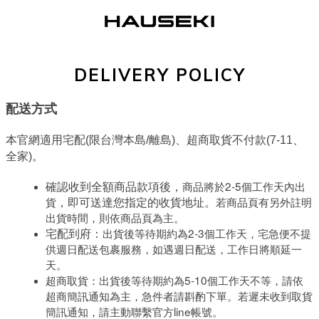
DELIVERY POLICY
配送方式
本官網適用宅配(限台灣本島/離島)、超商取貨不付款(7-11、
全家)。
商品將於2-5個工作天內出
確認收到全額商品款項後，
貨
若商品頁有另外註明
，即可送達您指定的收貨地址。
出貨時間，則依商品頁為主。
出貨後等待期約為2-3個工作天，​​宅急便不提
宅配到府：
供週日配送包裹服務，如遇週日配送，工作日將順延一
天。
超商取貨：出貨後等待期約為5-10個工作天不等，請依
超商簡訊通知為主，急件者請斟酌下單。若遲未收到取貨
簡訊通知，請主動聯繫官方line帳號。