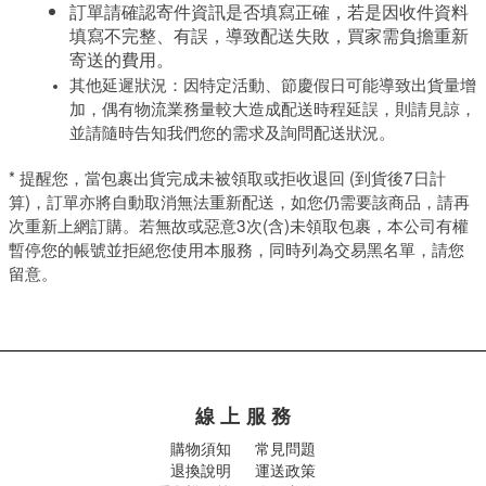
訂單請確認寄件資訊是否填寫正確，若是因收件資料
填寫不完整、有誤，導致配送失敗，買家需負擔重新
寄送的費用。
其他延遲狀況：因特定活動、節慶假日可能導致出貨量增
加，偶有物流業務量較大造成配送時程延誤，則請見諒，
並請隨時告知我們您的需求及詢問配送狀況。
* 提醒您，當包裹出貨完成未被領取或拒收退回 (到貨後7日計
算)，訂單亦將自動取消無法重新配送，如您仍需要該商品，請再
次重新上網訂購。若無故或惡意3次(含)未領取包裹，本公司有權
暫停您的帳號並拒絕您使用本服務，同時列為交易黑名單，請您
留意。
線 上 服 務
購物須知
常見問題
退換說明
運送政策