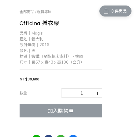
件商品
全部商品
/
現貨專區
Officina 掛衣架
品牌｜Magis
產地｜義大利
設計年份｜2016
顏色｜黑
材質｜鍛鐵（聚酯粉末塗料）、橡膠
尺寸｜長57 x 寬43 x 高106（公分）
NT$30,600
數量
加入購物車