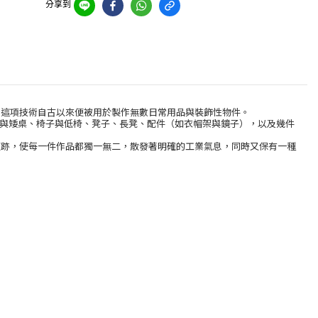
分享到
。這項技術自古以來便被用於製作無數日常用品與裝飾性物件。
含桌子與矮桌、椅子與低椅、凳子、長凳、配件（如衣帽架與鏡子），以及幾件
痕跡，使每一件作品都獨一無二，散發著明確的工業氣息，同時又保有一種