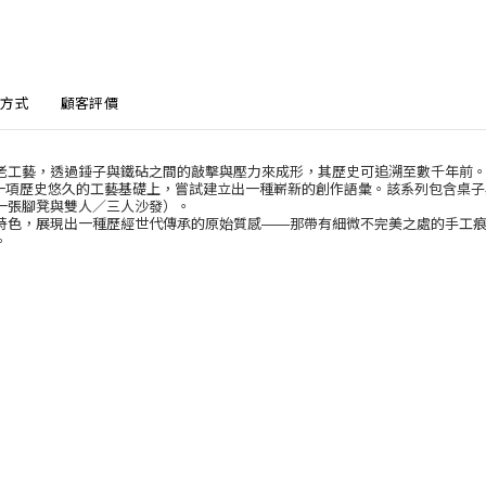
方式
顧客評價
老工藝，透過錘子與鐵砧之間的敲擊與壓力來成形，其歷史可追溯至數千年前
是在這樣一項歷史悠久的工藝基礎上，嘗試建立出一種嶄新的創作語彙。該系列包
一張腳凳與雙人／三人沙發）。
特色，展現出一種歷經世代傳承的原始質感——那帶有細微不完美之處的手工
。