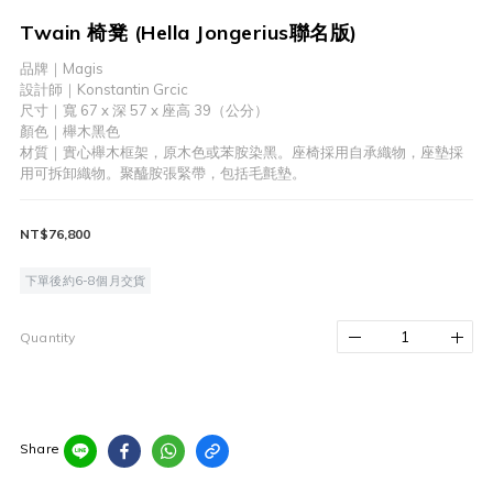
Twain 椅凳 (Hella Jongerius聯名版)
品牌｜Magis
設計師｜Konstantin Grcic
尺寸｜寬 67 x 深 57 x 座高 39（公分）
顏色｜櫸木黑色
材質｜實心櫸木框架，原木色或苯胺染黑。座椅採用自承織物，座墊採
用可拆卸織物。聚醯胺張緊帶，包括毛氈墊。
NT$76,800
下單後約6-8個月交貨
Quantity
Share