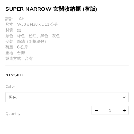
SUPER NARROW 玄關收納櫃 (窄版)
設計｜TAF
尺寸｜W30 x H30 x D11 公分
材質｜鐵
顏色｜綠色、粉紅、黑色、灰色
安裝｜鎖牆（附螺絲包）
荷重｜8 公斤
產地｜台灣
製造方式｜台灣
NT$3,480
Color
Quantity