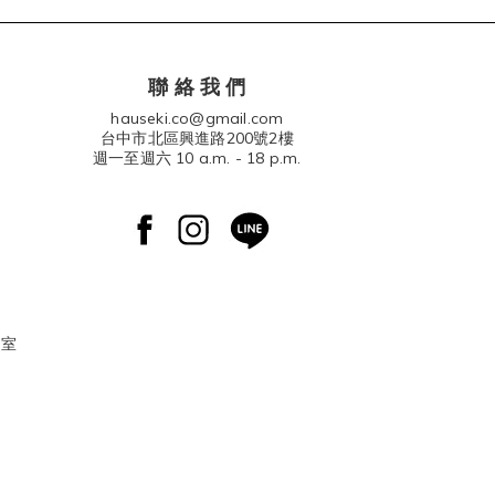
聯 絡 我 們
hauseki.co@gmail.com
台中市北區興進路200號2樓
週一至週六 10 a.m. - 18 p.m.
 室