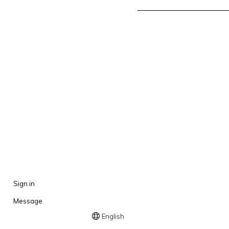
Sign in
Message
English