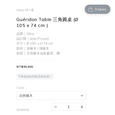
items
View All
/
桌
Guéridon Table 三角圓桌 (Ø
105 x 74 cm )
品牌｜Vitra
設計師｜Jean Prouvé
尺寸｜Ø 105  x H 74 cm    
顏色｜深橡木 / 淺橡木
材質｜天然橡木油裝處理、鋼
NT$95,400
下單前請詢問是否有現貨！
Color
Quantity