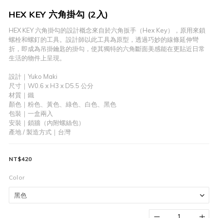
HEX KEY 六角掛勾 (2入)
HEX KEY 六角掛勾的設計概念來自於六角扳手（Hex Key），原用來鎖
螺栓和螺釘的工具。設計師以此工具為原型，透過巧妙的線條延伸彎
折，即成為吊掛鑰匙的掛勾，使其獨特的六角斷面美感能在更貼近日常
生活的物件上呈現。
設計｜Yuko Maki
尺寸｜W0.6 x H3 x D5.5 公分
材質｜鐵
顏色｜粉色、黃色、綠色、白色、黑色
包裝｜一盒兩入
安裝｜鎖牆（內附螺絲包）
產地 / 製造方式｜台灣
NT$420
Color