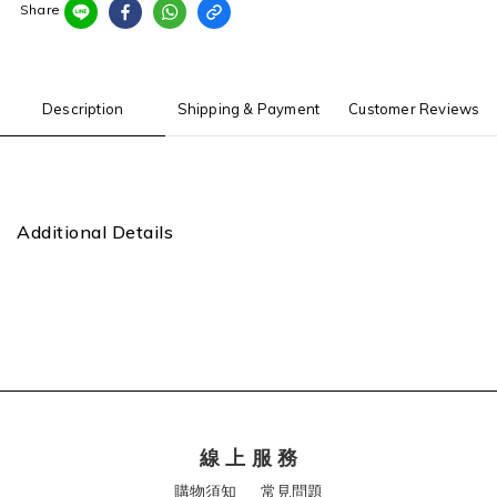
Share
Description
Shipping & Payment
Customer Reviews
Additional Details
線 上 服 務
購物須知
常見問題