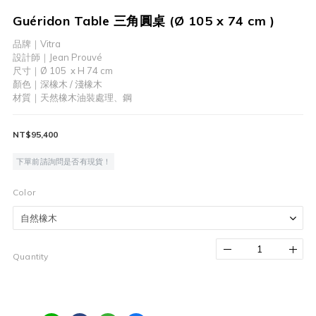
Guéridon Table 三角圓桌 (Ø 105 x 74 cm )
品牌｜Vitra
設計師｜Jean Prouvé
尺寸｜Ø 105  x H 74 cm    
顏色｜深橡木 / 淺橡木
材質｜天然橡木油裝處理、鋼
NT$95,400
下單前請詢問是否有現貨！
Color
Quantity