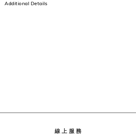
Additional Details
線 上 服 務